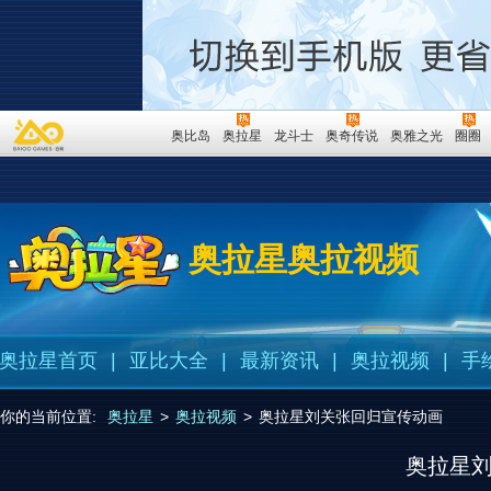
奥比岛
奥拉星
龙斗士
奥奇传说
奥雅之光
圈圈
奥拉星奥拉视频
奥拉星首页
|
亚比大全
|
最新资讯
|
奥拉视频
|
手
你的当前位置:
奥拉星
>
奥拉视频
>
奥拉星刘关张回归宣传动画
奥拉星