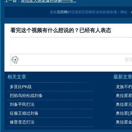
上一篇：
奥拉星大炮爱爆料讲解——6...
喜欢
百田网
的话请把百田网告诉你的朋友哦！网址：
看完这个视频有什么想说的？已经有
人表态
还
相关文章
最新文
多亚比PK战
龙族不朽
烈焰鸟轻松战刘备
奥拉星
刘备平民打法
奥拉星
征服王稳过刘备
奥拉星[
修普变态打法
奥拉星