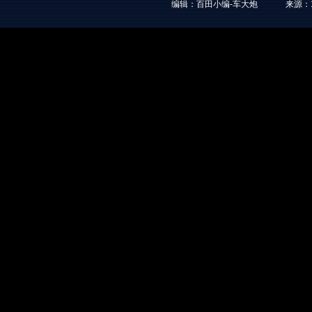
编辑：百田小编-车大炮
来源：