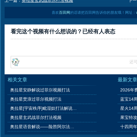
上一篇：
奥拉星玄武战菲尔打法视频
下一
喜欢
百田网
的话请把百田网告诉你的朋友哦！网址：
看完这个视频有什么想说的？已经有
人表态
还
相关文章
最新文
奥拉星安静解说过菲尔视频打法
2026年
奥拉星焚浪过菲尔视频打法
蓝宝14
奥拉星[宇宙秩序]毗湿奴打法解说视频
星火14
奥拉星玄武战菲尔打法视频
果宝特攻
奥拉星语音解说——险胜阿尔法视频
十四周年