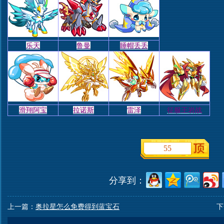
乐天
鲁曼
睡帽丢丢
滑翔阿宝
拉诺斯
雷泽
征服王岩战
55
分享到：
上一篇：
奥拉星怎么免费得到蓝宝石
下