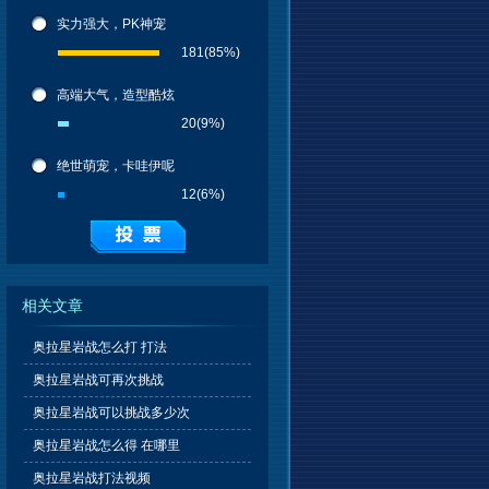
实力强大，PK神宠
181
(85%)
高端大气，造型酷炫
20
(9%)
绝世萌宠，卡哇伊呢
12
(6%)
相关文章
奥拉星岩战怎么打 打法
奥拉星岩战可再次挑战
奥拉星岩战可以挑战多少次
奥拉星岩战怎么得 在哪里
奥拉星岩战打法视频