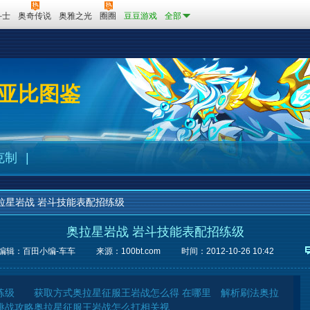
斗士
奥奇传说
奥雅之光
圈圈
豆豆游戏
全部
亚比图鉴
克制
|
拉星岩战 岩斗技能表配招练级
奥拉星岩战 岩斗技能表配招练级
编辑：百田小编-车车
来源：
100bt.com
时间：2012-10-26 10:42
招练级 获取方式奥拉星征服王岩战怎么得 在哪里 解析刷法奥拉
挑战攻略奥拉星征服王岩战怎么打相关视