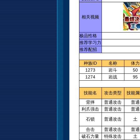
相关视频
极品性格
推荐学习力
推荐配招
种族ID
名称
体力
1273
岩斗
50
1274
岩战
95
技能名
攻击类型
技能属
背摔
普通攻击
普通
利爪强击
普通攻击
普通
石锁
普通攻击
土
合击
普通攻击
普通
破石力量
特殊攻击
土