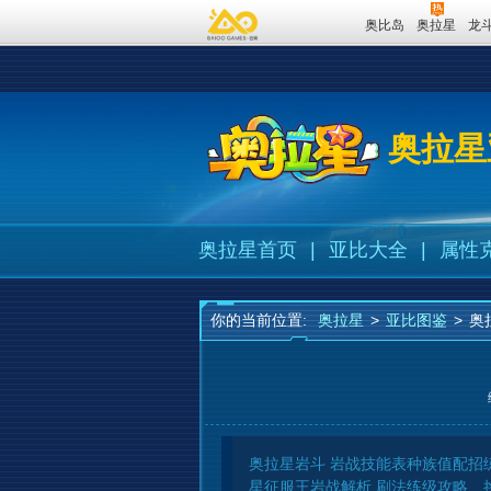
奥比岛
奥拉星
龙
奥拉星
奥拉星首页
|
亚比大全
|
属性
你的当前位置:
奥拉星
>
亚比图鉴
>
奥
奥拉星岩斗 岩战技能表种族值配
星征服王岩战解析 刷法练级攻略 