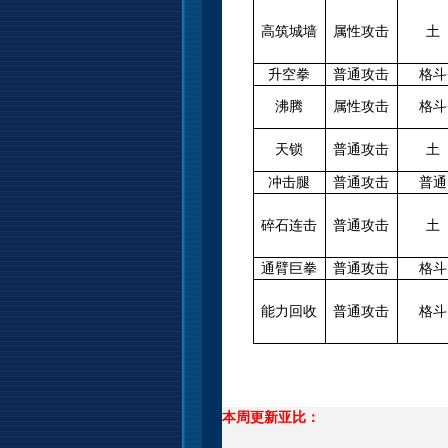
高筑城墙
属性攻击
土
升空拳
普通攻击
格斗
沸腾
属性攻击
格斗
天锁
普通攻击
土
冲击腿
普通攻击
普通
碎石连击
普通攻击
土
通臂巨拳
普通攻击
格斗
能力回收
普通攻击
格斗
本周更新亚比：