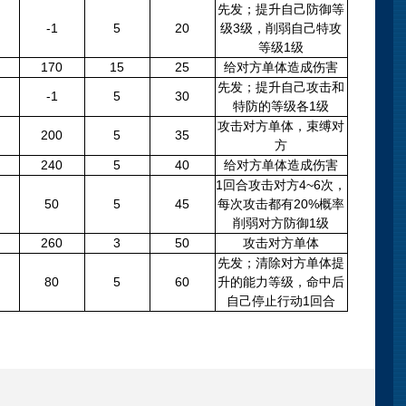
先发；提升自己防御等
-1
5
20
级3级，削弱自己特攻
等级1级
170
15
25
给对方单体造成伤害
先发；提升自己攻击和
-1
5
30
特防的等级各1级
攻击对方单体，束缚对
200
5
35
方
240
5
40
给对方单体造成伤害
1回合攻击对方4~6次，
50
5
45
每次攻击都有20%概率
削弱对方防御1级
260
3
50
攻击对方单体
先发；清除对方单体提
80
5
60
升的能力等级，命中后
自己停止行动1回合