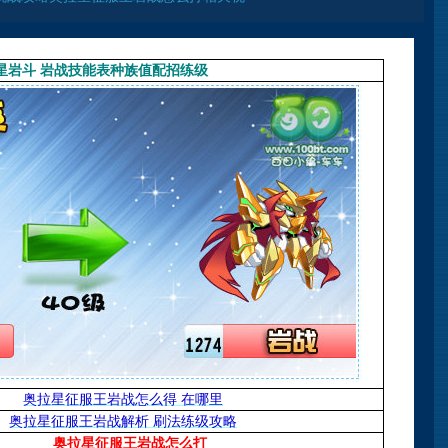
星岩斗 岩战技能表种族值配招练级
奥拉星征服王岩战怎么得 在哪里
奥拉星征服王岩战解析 刷法练级攻略
奥拉星征服王岩战怎么打