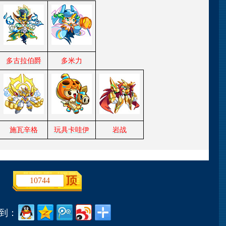
多古拉伯爵
多米力
施瓦辛格
玩具卡哇伊
岩战
10744
到：