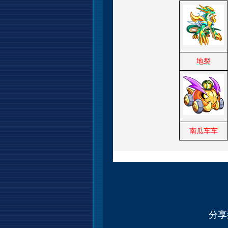
地裂
南瓜车车
分享