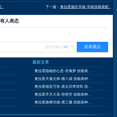
..
下一篇：
奥拉星施瓦辛格 辛格技能表配..
有
人表态
发表观点
还可以输入
14
个字
最新文章
奥拉星隐秘的心意-至臻梦 技能表种族值图鉴
奥拉星天蓬元帅-猪八戒 技能表种族值图鉴
奥拉星德安万世-唐太宗李世民 技能表种族值图鉴
奥拉星齐天大圣-孙悟空 技能表种族值图鉴
奥拉星旃檀功德-唐三藏 技能表种族值图鉴