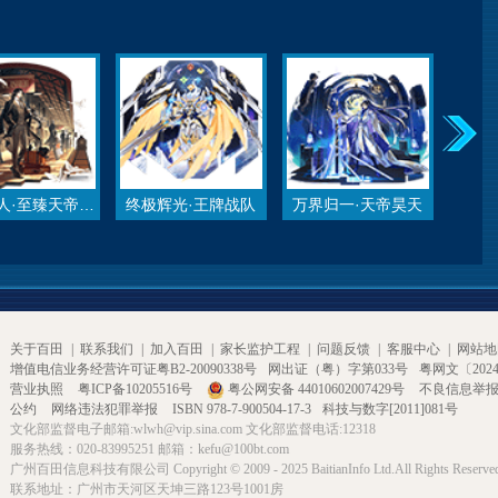
自由旅人·至臻天帝昊天
终极辉光·王牌战队
万界归一·天帝昊天
关于百田
|
联系我们
|
加入百田
|
家长监护工程
|
问题反馈
|
客服中心
|
网站地
增值电信业务经营许可证粤B2-20090338号
网出证（粤）字第033号
粤网文〔2024〕
营业执照
粤ICP备10205516号
粤公网安备 44010602007429号
不良信息举
公约
网络违法犯罪举报
ISBN 978-7-900504-17-3
科技与数字[2011]081号
文化部监督电子邮箱:wlwh@vip.sina.com 文化部监督电话:12318
服务热线：020-83995251 邮箱：kefu@100bt.com
广州百田信息科技有限公司 Copyright © 2009 - 2025 BaitianInfo Ltd.All Rights Reserve
联系地址：广州市天河区天坤三路123号1001房