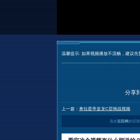
温馨提示: 如果视频播放不流畅，建议先
分享
上一篇：
奥拉星帝皇龙C层挑战视频
喜欢
百田网
的话请