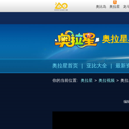
奥比岛
奥拉星
龙
奥拉星
奥拉星首页
|
亚比大全
|
最新
你的当前位置:
奥拉星
>
奥拉视频
>
奥拉
编