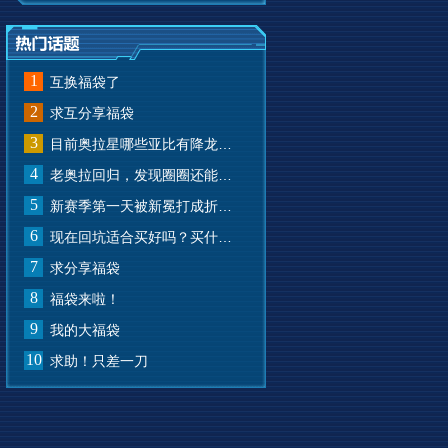
1
互换福袋了
2
求互分享福袋
3
目前奥拉星哪些亚比有降龙有悔？
4
老奥拉回归，发现圈圈还能兑换奥币？
5
新赛季第一天被新冕打成折叠屏了
6
现在回坑适合买好吗？买什么样的？
7
求分享福袋
8
福袋来啦！
9
我的大福袋
10
求助！只差一刀