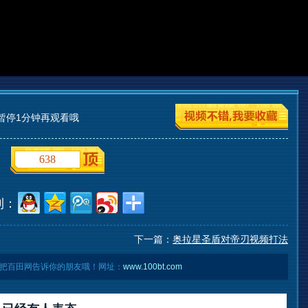
暂停1分钟再观看哦
638
到：
下一篇：
奥拉星圣盾对帝刃视频打法
把百田网告诉你的朋友哦！网址：
www.100bt.com