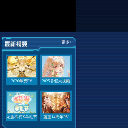
更多>
2026年费PV
2025暑假大视频
龙族不朽X羊毛节
蓝宝14周年PV