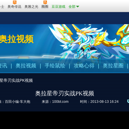
斗士
奥奇传说
奥雅之光
圈圈
豆豆游戏
全部
奥拉视频
资讯
|
奥拉视频
|
手绘鼠绘
|
攻略心得
|
奥拉星圈
|
星帝刃实战PK视频
奥拉星帝刃实战PK视频
辑：百田小编-车大炮
来源：
100bt.com
时间：2013-08-13 16:24