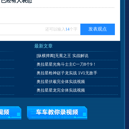
？已经有
人表态
发表观点
还可以输入
14
个字
最新文章
[纵横捭阖]无冕之王 实战解说
奥拉星星光角斗士主C一刀8个9！
奥拉星枪神赵子龙实战 1V1无敌手
奥拉星伏羲完全体实战视频
奥拉星星龙完全体实战视频