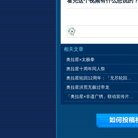
看完这个视频有什么想说的
相关文章
奥拉星×太极拳
奥拉星十周年同人祭
奥拉星轮回12周年：「无尽轮回，羁绊永恒」
奥拉星洪荒无极过帝龙
「奥拉星×非遗广绣」联动宣传片：《伊乐的广绣访谈》