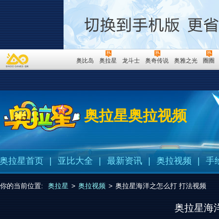
奥比岛
奥拉星
龙斗士
奥奇传说
奥雅之光
圈圈
奥拉星奥拉视频
奥拉星首页
|
亚比大全
|
最新资讯
|
奥拉视频
|
手
你的当前位置:
奥拉星
>
奥拉视频
>
奥拉星海洋之怎么打 打法视频
奥拉星海