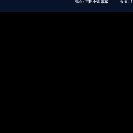
编辑：百田小编-车车
来源：
1