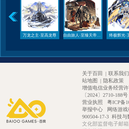
万龙之主·至高龙尊
自由旅人·至臻天帝昊天
终极辉光·
关于百田
|
联系我们
站地图
|
隐私政策
增值电信业务经营许可证
〔2024〕2710-188号
营业执照
粤ICP备1
举报中心
网络游戏
900504-17-3
科技与数
文化部监督电子邮箱:wlw