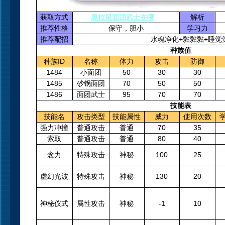
获取方式
奥拉星面团武士在哪
解析
推荐性格
保守，胆小
学习力
推荐配招
水魂净化+黏黏黏+睡觉
种族值
种族ID
名称
体力
攻击
防御
1484
小面团
50
30
30
1485
砂锅面团
70
50
50
1486
面团武士
95
70
70
技能表
技能名
攻击类型
技能属性
威力
使用次数
强力冲撞
普通攻击
普通
70
35
索取
普通攻击
普通
80
40
念力
特殊攻击
神秘
100
25
虚幻光波
特殊攻击
神秘
130
20
神秘仪式
属性攻击
神秘
-1
10