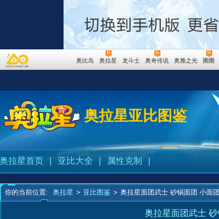
奥比岛
奥拉星
龙斗士
奥奇传说
奥雅之光
圈圈
奥拉星亚比图鉴
奥拉星首页
|
亚比大全
|
属性克制
|
你的当前位置:
奥拉星
>
亚比图鉴
>
奥拉星面团武士 砂锅面团 小面
奥拉星面团武士 砂