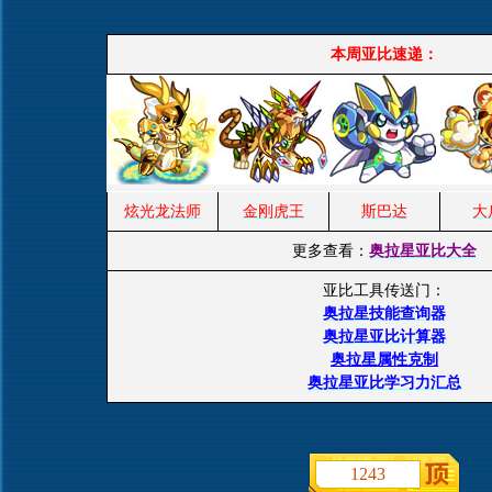
本周亚比速递：
炫光龙法师
金刚虎王
斯巴达
大
更多查看：
奥拉星亚比大全
亚比工具传送门：
奥拉星技能查询器
奥拉星亚比计算器
奥拉星属性克制
奥拉星亚比学习力汇总
1243