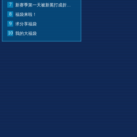
7
新赛季第一天被新冕打成折叠屏了
8
福袋来啦！
9
求分享福袋
10
我的大福袋