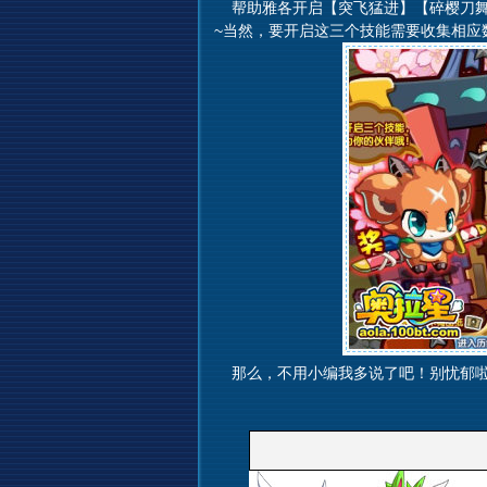
帮助雅各开启【突飞猛进】【碎樱刀舞
~当然，要开启这三个技能需要收集相应
那么，不用小编我多说了吧！别忧郁啦