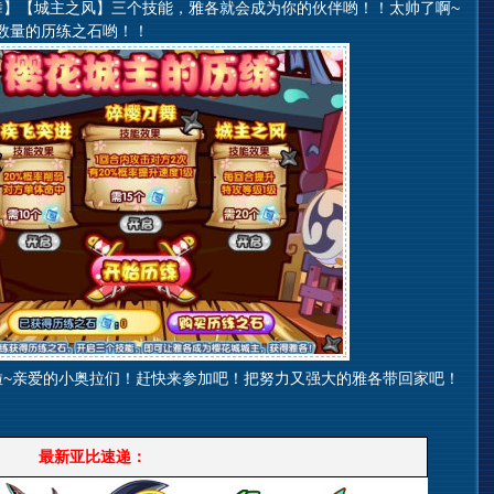
】【城主之风】三个技能，雅各就会成为你的伙伴哟！！太帅了啊~
数量的历练之石哟！！
~亲爱的小奥拉们！赶快来参加吧！把努力又强大的雅各带回家吧！
最新亚比速递：