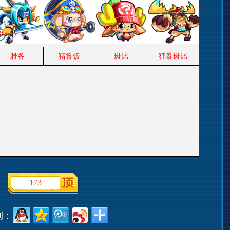
雅各
猪鲁饭
斑比
狂暴斑比
173
到：