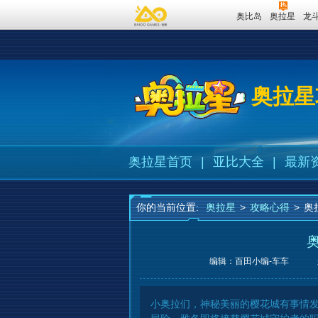
奥比岛
奥拉星
龙
奥拉星
奥拉星首页
|
亚比大全
|
最新
你的当前位置:
奥拉星
>
攻略心得
>
奥
编辑：百田小编-车车
小奥拉们，神秘美丽的樱花城有事情