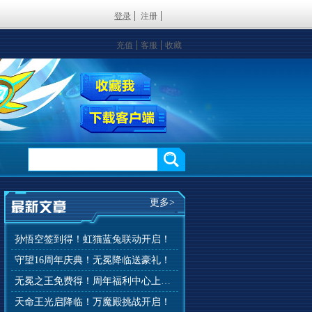
登录
注册
充值
客服
收藏
更多>
孙悟空签到得！虹猫蓝兔联动开启！
守望16周年庆典！无冕降临送豪礼！
无冕之王免费得！周年福利中心上线！
天命王光启降临！万魔殿挑战开启！