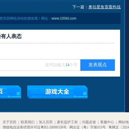
下一篇：
奥拉星鱼雷轰炸战
把百田网告诉你的朋友哦！网址：
www.100bt.com
经有
人表态
发表观点
还可以输入
14
个字
关于百田
|
联系我们
|
加入百田
|
家长监护工程
|
问题反馈
|
客服中心
|
网站地
增值电信业务经营许可证粤B2-20090338号
网出证（粤）字第033号
粤网文〔2024〕