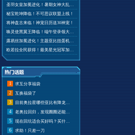
圣羽女皇加冕进化！暑期女神大乱斗开赛！
秘宝乾坤降临！不可思议联盟上线！
将神盘古来临！神宠日历送30神宠！
唤灵使黑翼王降临！端午登录领大礼！
露易丝加冕进化！主题亚比扭蛋机来啦！
欧若拉全民获得！最美星光冠军加冕！
1
求互分享福袋
2
互换福袋了
3
目前奥拉星哪些亚比有降龙有悔？
4
老奥拉回归，发现圈圈还能兑换奥币？
5
现在回坑适合买好吗？买什么样的？
6
求助！只差一刀