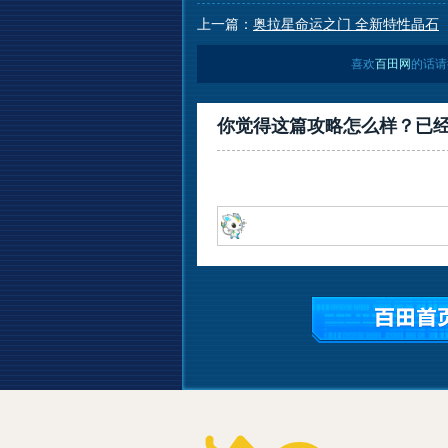
上一篇：
奥拉星命运之门 全新特性晶石
喜欢
百田网
的话请
你觉得这篇攻略怎么样？已