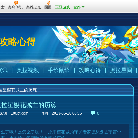
斗士
奥奇传说
奥雅之光
圈圈
豆豆游戏
全部
攻略心得
资讯
|
奥拉视频
|
手绘鼠绘
|
攻略心得
|
奥拉星圈
|
拉星樱花城主的历练
奥拉星樱花城主的历练
来源：
100bt.com
时间：2013-05-10 06:15
0
发生了哦！是怎么了呢！！原来樱花城的守护者罗德想要去宇宙中