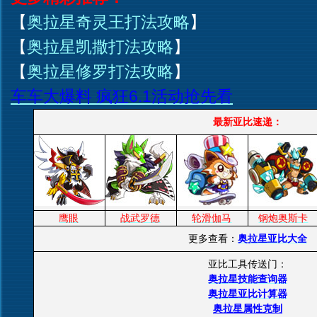
【
奥拉星奇灵王打法攻略
】
【
奥拉星凯撒打法攻略
】
【
奥拉星修罗打法攻略
】
车车大爆料 疯狂6.1活动抢先看
最新亚比速递：
鹰眼
战武罗德
轮滑伽马
钢炮奥斯卡
更多查看：
奥拉星亚比大全
亚比工具传送门：
奥拉星技能查询器
奥拉星亚比计算器
奥拉星属性克制