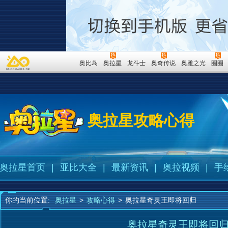
奥比岛
奥拉星
龙斗士
奥奇传说
奥雅之光
圈圈
奥拉星攻略心得
奥拉星首页
|
亚比大全
|
最新资讯
|
奥拉视频
|
手
你的当前位置:
奥拉星
>
攻略心得
>
奥拉星奇灵王即将回归
奥拉星奇灵王即将回