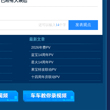
？已经有
人表态
发表观点
还可以输入
14
个字
最新文章
2026年费PV
蓝宝14周年PV
星火14周年PV
果宝特攻联动PV
十四周年庆联动PV