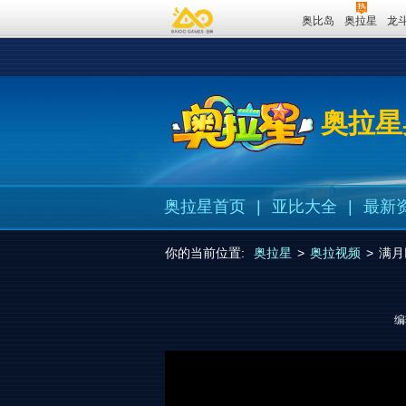
奥比岛
奥拉星
龙
奥拉星
奥拉星首页
|
亚比大全
|
最新
你的当前位置:
奥拉星
>
奥拉视频
>
满月
编