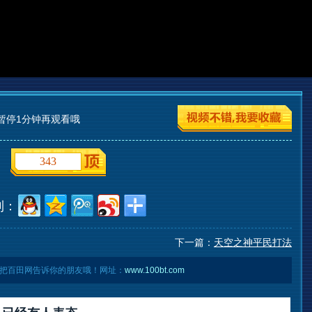
暂停1分钟再观看哦
343
到：
下一篇：
天空之神平民打法
把百田网告诉你的朋友哦！网址：
www.100bt.com