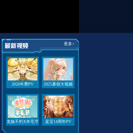
更多>
2026年费PV
2025暑假大视频
龙族不朽X羊毛节
蓝宝14周年PV