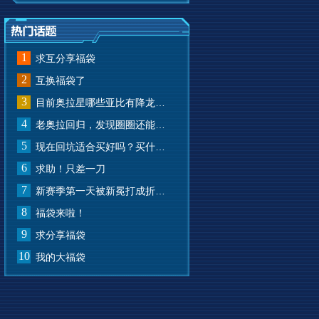
1
求互分享福袋
2
互换福袋了
3
目前奥拉星哪些亚比有降龙有悔？
4
老奥拉回归，发现圈圈还能兑换奥币？
5
现在回坑适合买好吗？买什么样的？
6
求助！只差一刀
7
新赛季第一天被新冕打成折叠屏了
8
福袋来啦！
9
求分享福袋
10
我的大福袋