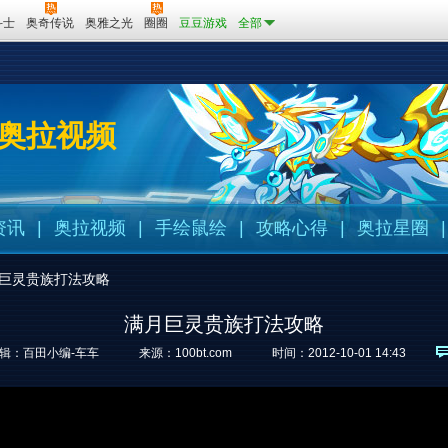
斗士
奥奇传说
奥雅之光
圈圈
豆豆游戏
全部
奥拉视频
资讯
|
奥拉视频
|
手绘鼠绘
|
攻略心得
|
奥拉星圈
|
巨灵贵族打法攻略
满月巨灵贵族打法攻略
辑：百田小编-车车
来源：
100bt.com
时间：2012-10-01 14:43