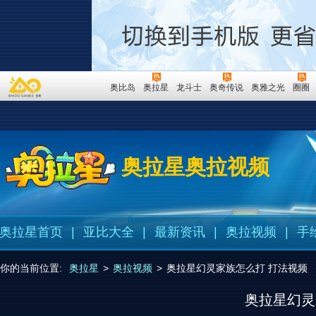
奥比岛
奥拉星
龙斗士
奥奇传说
奥雅之光
圈圈
奥拉星奥拉视频
奥拉星首页
|
亚比大全
|
最新资讯
|
奥拉视频
|
手
你的当前位置:
奥拉星
>
奥拉视频
>
奥拉星幻灵家族怎么打 打法视频
奥拉星幻灵