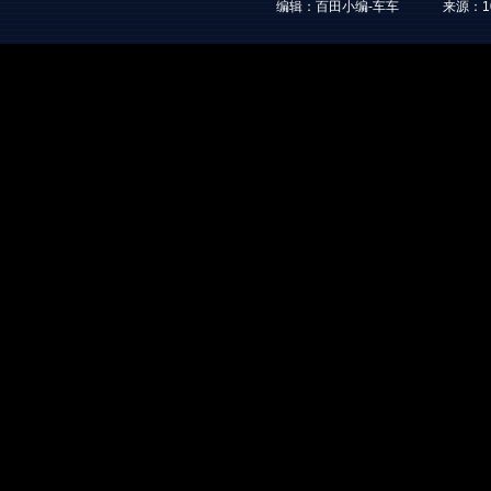
编辑：百田小编-车车
来源：
1